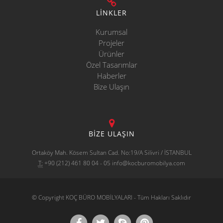
LİNKLER
Kurumsal
Projeler
Ürünler
Özel Tasarımlar
Haberler
Bize Ulaşın
BİZE ULAŞIN
Ortaköy Mah. Kösem Sultan Cad. No:19/A Silivri / İSTANBUL
T:
+90 (212) 461 80 04 - 05 info@kocburomobilya.com
© Copyright KOÇ BÜRO MOBİLYALARI - Tüm Hakları Saklıdır