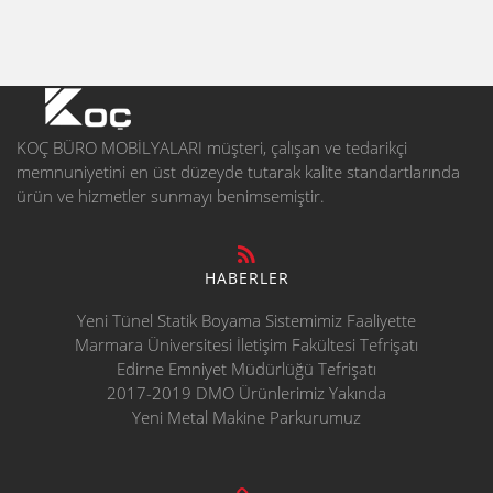
KOÇ BÜRO MOBİLYALARI müşteri, çalışan ve tedarikçi
memnuniyetini en üst düzeyde tutarak kalite standartlarında
ürün ve hizmetler sunmayı benimsemiştir.
HABERLER
Yeni Tünel Statik Boyama Sistemimiz Faaliyette
Marmara Üniversitesi İletişim Fakültesi Tefrişatı
Edirne Emniyet Müdürlüğü Tefrişatı
2017-2019 DMO Ürünlerimiz Yakında
Yeni Metal Makine Parkurumuz