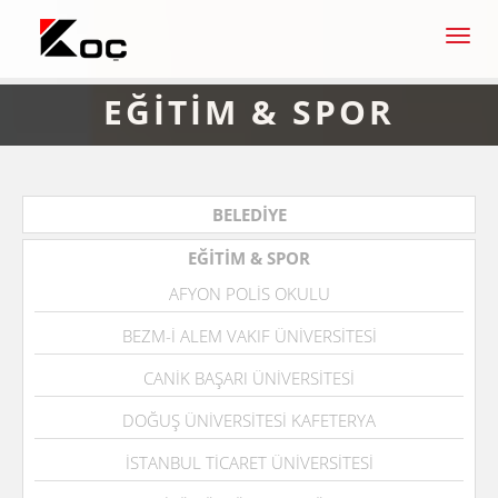
Men
EĞİTİM & SPOR
BELEDİYE
EĞİTİM & SPOR
AFYON POLİS OKULU
BEZM-İ ALEM VAKIF ÜNİVERSİTESİ
CANİK BAŞARI ÜNİVERSİTESİ
DOĞUŞ ÜNİVERSİTESİ KAFETERYA
İSTANBUL TİCARET ÜNİVERSİTESİ