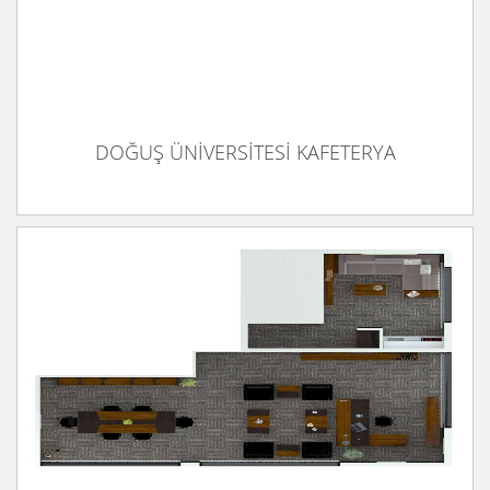
DOĞUŞ ÜNİVERSİTESİ KAFETERYA
İSTANBUL TİCARET ÜNİVERSİTESİ