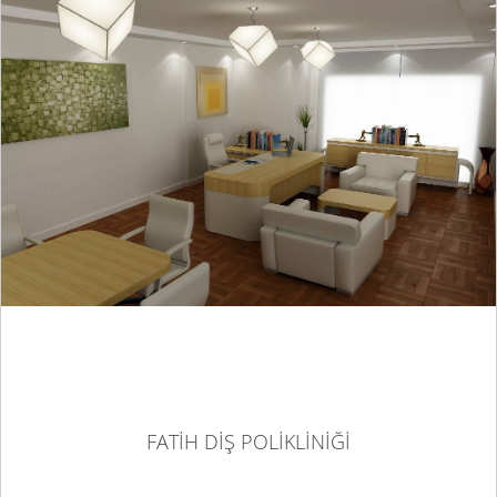
FATİH DİŞ POLİKLİNİĞİ
FATİH DİŞ POLİKLİNİĞİ