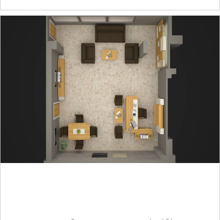
BEYOĞLU HASTANELER BİRLİĞİ