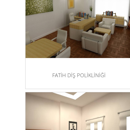
FATİH DİŞ POLİKLİNİĞİ
FATİH DİŞ POLİKLİNİĞİ