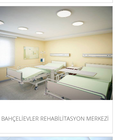
BAHÇELİEVLER REHABİLİTASYON
MERKEZİ
BAHÇELİEVLER REHABİLİTASYON MERKEZİ