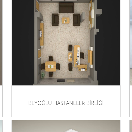
BEYOĞLU HASTANELER BİRLİĞİ
BEYOĞLU HASTANELER BİRLİĞİ