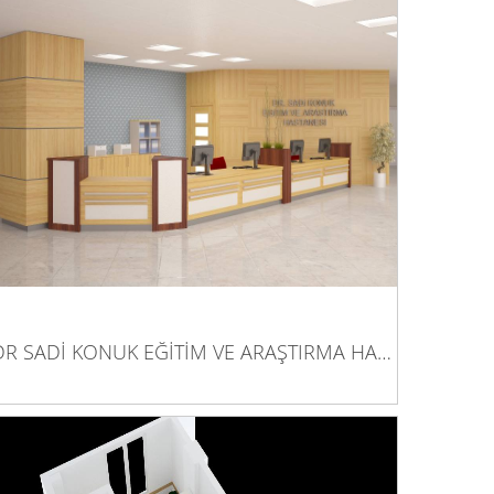
DR SADİ KONUK EĞİTİM VE ARAŞTIRMA
HASTANESİ
DR SADİ KONUK EĞİTİM VE ARAŞTIRMA HASTANESİ