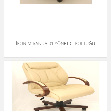
İKON MİRANDA 01 YÖNETİCİ KOLTUĞU
İKON MİRANDA 03 TOPLANTI KOLTUĞU