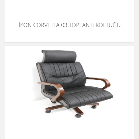
İKON CORVETTA 03 TOPLANTI KOLTUĞU
İKON CRUZER 01 MÜDÜR KOLTUĞU