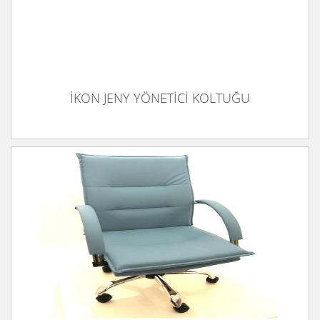
İKON JENY YÖNETİCİ KOLTUĞU
İKON MASTER 01 YÖNETİCİ KOLTUĞU