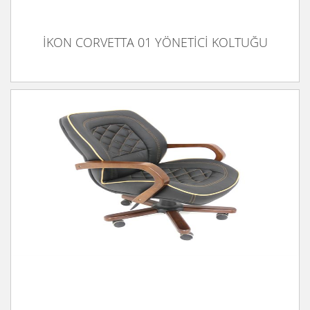
İKON CORVETTA 01 YÖNETİCİ KOLTUĞU
İKON CORVETTA 03 TOPLANTI KOLTUĞU