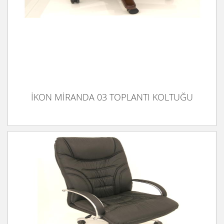
İKON MİRANDA 03 TOPLANTI KOLTUĞU
İKON NİTRO 01 YÖNETİCİ KOLTUĞU