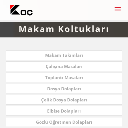
Men
Makam Koltukları
Makam Takımları
Çalışma Masaları
Toplantı Masaları
Dosya Dolapları
Çelik Dosya Dolapları
Elbise Dolapları
Gözlü Öğretmen Dolapları