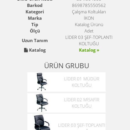
Barkod
8698785550562
Kategori
Çalışma Koltukları
Marka
İKON
Tip
Katalog Ürünü
Ölçü
Adet
LİDER 03 ŞEF-TOPLANTI
Uzun Tanım
KOLTUĞU
Katalog
Katalog »
ÜRÜN GRUBU
LİDER 01 MÜDÜR
KOLTUĞU
LİDER 02 MİSAFİR
KOLTUĞU
LİDER 03 ŞEF-TOPLANTI