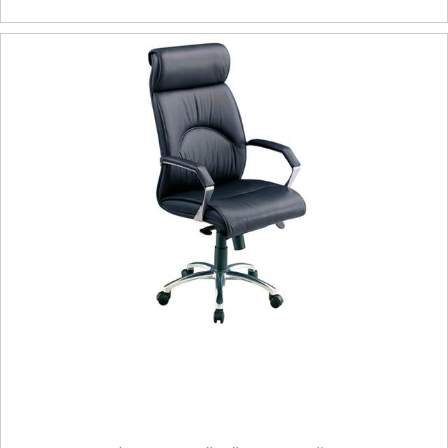
LİDER 01 MÜDÜR KOLTUĞU