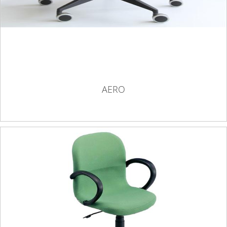
AERO
DİXİ 01 ÇALIŞMA KOLTUĞU