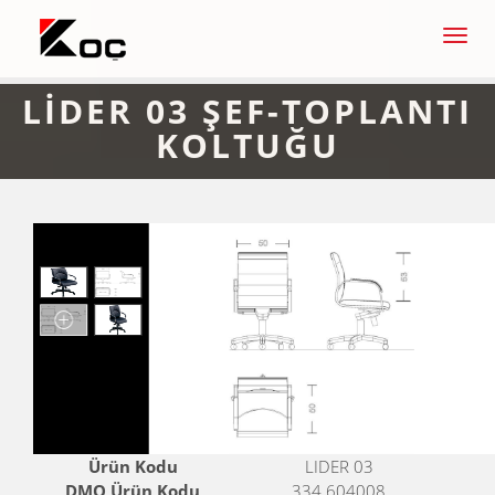
Men
LİDER 03 ŞEF-TOPLANTI
KOLTUĞU
Ürün Kodu
LIDER 03
DMO Ürün Kodu
334.604008