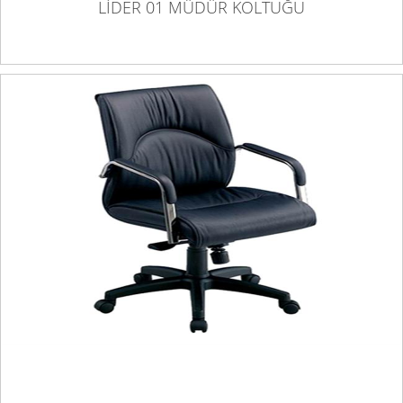
LİDER 01 MÜDÜR KOLTUĞU
LİDER 03 ŞEF-TOPLANTI KOLTUĞU