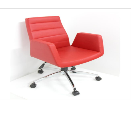
İKON PİYANO 02 ÇALIŞMA KOLTUĞU