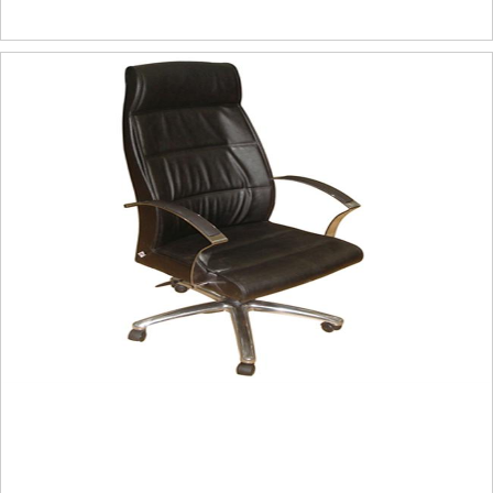
İKON FLAMINGO 01 ÇALIŞMA KOLTUĞU