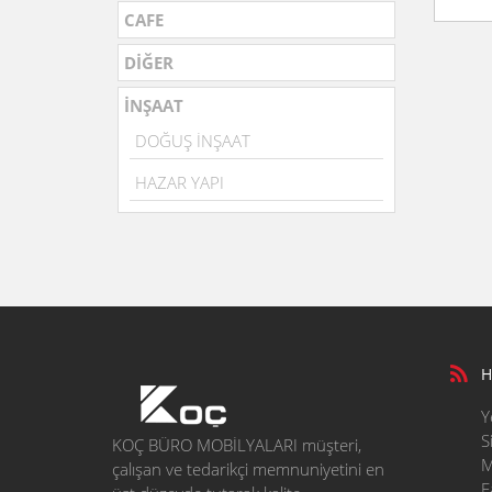
CAFE
DİĞER
İNŞAAT
DOĞUŞ İNŞAAT
HAZAR YAPI
H
Y
S
KOÇ BÜRO MOBİLYALARI müşteri,
M
çalışan ve tedarikçi memnuniyetini en
F