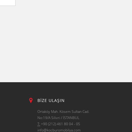
BİZE ULAŞIN
Ortaköy Mah. Kösem Sultan Cad.
No:19/A Silivri / İSTANBUL
T:
+90 (212) 461 80 04 - 05
info@kocburomobilya.com