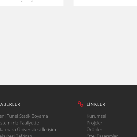
ABERLER
LİNKLER
eni Tünel Statik Boyama
Kurumsal
istemimiz Faaliyette
Projeler
armara Üniversitesi İletişim
Ürünler
akültesi Tefrişatı
Özel Tasarımlar