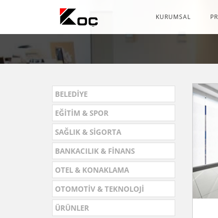
KURUMSAL
P
BELEDİYE
EĞİTİM & SPOR
SAĞLIK & SİGORTA
BANKACILIK & FİNANS
OTEL & KONAKLAMA
OTOMOTİV & TEKNOLOJİ
ÜRÜNLER